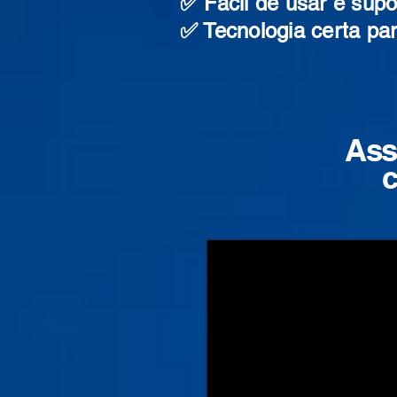
✅ Fácil de usar e supo
✅ Tecnologia certa pa
Ass
c