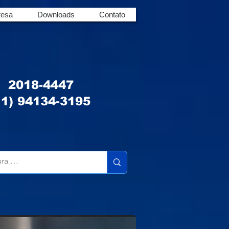
esa
Downloads
Contato
u 2018-4447
1) 94134-3195