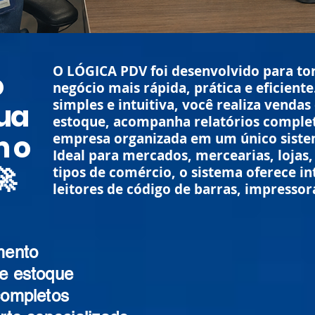
O LÓGICA PDV foi desenvolvido para tor
o
negócio mais rápida, prática e eficient
simples e intuitiva, você realiza venda
sua
estoque, acompanha relatórios comple
 o
empresa organizada em um único siste
Ideal para mercados, mercearias, lojas,
🚀
tipos de comércio, o sistema oferece i
leitores de código de barras, impressor
mento
e estoque
completos