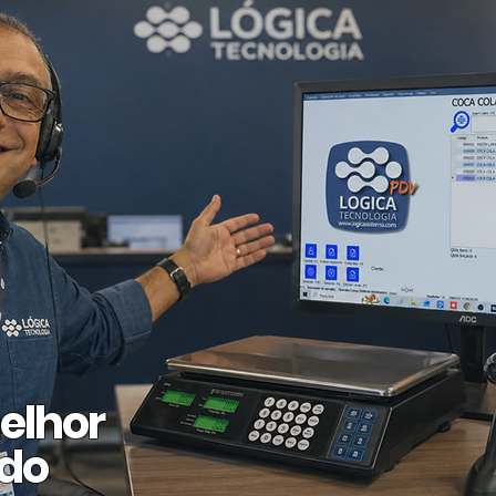
elhor
 do