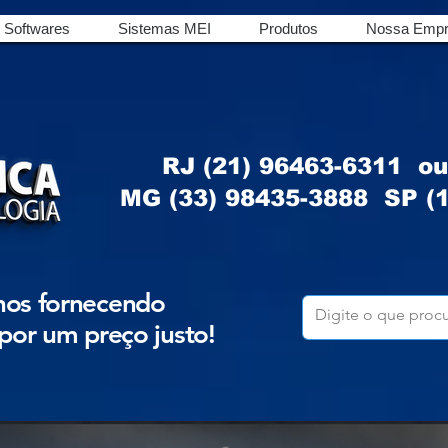
Softwares
Sistemas MEI
Produtos
Nossa Empr
RJ (21) 96463-6311 o
MG (33) 98435-3888
SP (1
nos fornecendo
por um preço justo!