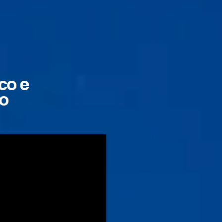
co e
do