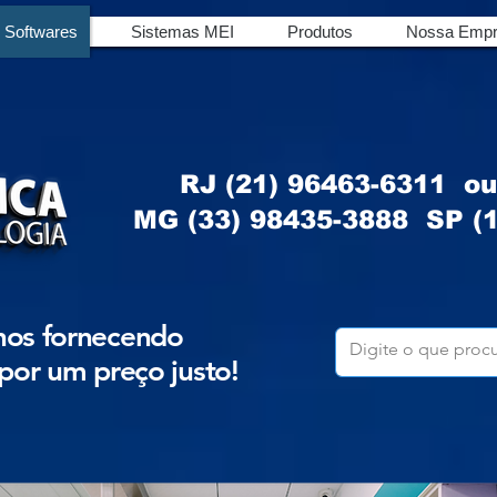
Softwares
Sistemas MEI
Produtos
Nossa Empr
RJ (21) 96463-6311 o
MG (33) 98435-3888
SP (1
nos fornecendo
por um preço justo!