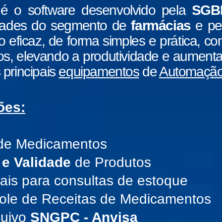
é o software desenvolvido pela
SGB
idades do segmento de
farmácias
e p
o eficaz, de forma simples e prática, 
dos, elevando a produtividade e aument
principais
equipamentos
de
Automação
ões:
 de Medicamentos
 e Validade
de Produtos
iais para consultas de estoque
role de Receitas de Medicamentos
quivo
SNGPC - Anvisa