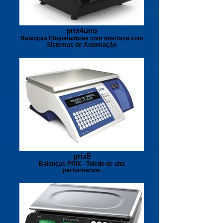
prix4uno
Balanças Etiquetadoras com interface com
Sistemas de Automação
prix5
Balanças PRIX - Toledo de alta
performance.