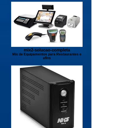
mix2-solucao-completa
Mix de Equipamentos para Restaurantes e
afins