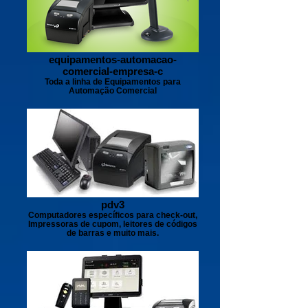
equipamentos-automacao-
comercial-empresa-c
Toda a linha de Equipamentos para
Automação Comercial
pdv3
Computadores específicos para check-out,
Impressoras de cupom, leitores de códigos
de barras e muito mais.