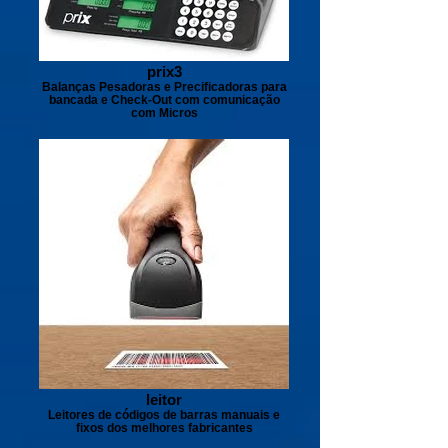
prix3
Balanças Pesadoras e Precificadoras para
bancada e Check-Out com comunicação
com Micros
leitor
Leitores de códigos de barras manuais e
fixos dos melhores fabricantes