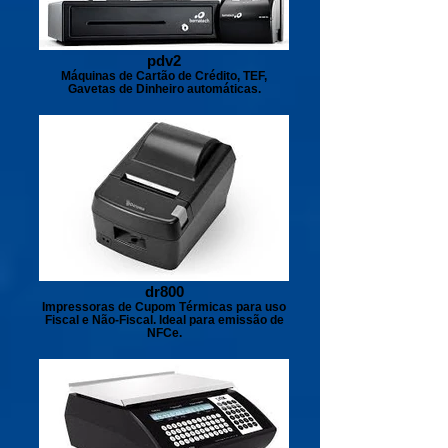
pdv2
Máquinas de Cartão de Crédito, TEF,
Gavetas de Dinheiro automáticas.
dr800
Impressoras de Cupom Térmicas para uso
Fiscal e Não-Fiscal. Ideal para emissão de
NFCe.