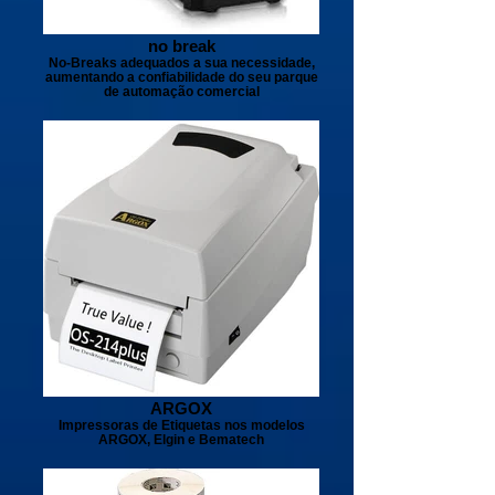
no break
No-Breaks adequados a sua necessidade,
aumentando a confiabilidade do seu parque
de automação comercial
ARGOX
Impressoras de Etiquetas nos modelos
ARGOX, Elgin e Bematech