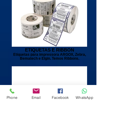
ETIQUETAS E RIBBON
Etiquetas para impressora ARGOX, Zebra,
Bematech e Elgin. Temos Ribbons.
Phone
Email
Facebook
WhatsApp