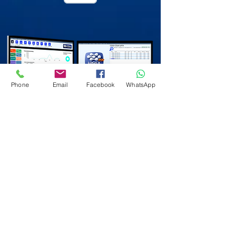
Phone
Email
Facebook
WhatsApp
Logica Tecnologia Sistemas e Serviços
RIO DE JANEIRO Tel:
(21) 96463-6311
ou
2018-4447
MINAS GERAIS Tel:
(33) 98435-3888
SÃO PAULO Tel:
(11) 94134-3195
e-mail:
logicasistemasautomacao@gmail.com