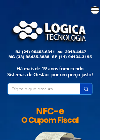
RJ
(21) 96463-6311
ou
2018-4447
MG
(33) 98435-3888
SP
(11) 94134-3195
Há mais de 19 anos fornecendo
Sistemas de Gestão por um preço justo!
NFC-e
O Cupom Fiscal