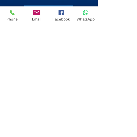
Fale com a Gente!
Phone
Email
Facebook
WhatsApp
Logica Tecnologia Sistemas e Serviços
RIO DE JANEIRO Tel:
(21) 96463-6311
ou
2018-4447
MINAS GERAIS Tel:
(33) 98435-3888
SÃO PAULO Tel:
(11) 94134-3195
e-mail:
logicasistemasautomacao@gmail.com