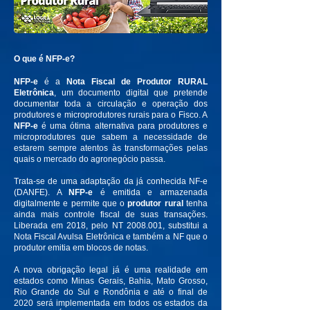
O que é NFP-e?
NFP-e
é a
Nota Fiscal de Produtor RURAL
Eletrônica
, um documento digital que pretende
documentar toda a circulação e operação dos
produtores e microprodutores rurais para o Fisco. A
NFP-e
é uma ótima alternativa para produtores e
microprodutores que sabem a necessidade de
estarem sempre atentos às transformações pelas
quais o mercado do agronegócio passa.
Trata-se de uma adaptação da já conhecida NF-e
(DANFE). A
NFP-e
é emitida e armazenada
digitalmente e permite que o
produtor rural
tenha
ainda mais controle fiscal de suas transações.
Liberada em 2018, pelo NT
2008.001
, substitui a
Nota Fiscal Avulsa Eletrônica e também a NF que o
produtor emitia em blocos de notas.
A nova obrigação legal já é uma realidade em
estados como Minas Gerais, Bahia, Mato Grosso,
Rio Grande do Sul e Rondônia e até o final de
2020 será implementada em todos os estados da